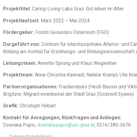
Projekttitel:
Caring-Living-Labs Graz: Gut leben im Alter
Projektlaufzeit:
März 2022 – Mai 2024
Fördergeber:
Fonds Gesundes Österreich (FGÖ)
Durgeführt von:
Zentrum für interdisziplinäre Alterns- und C
Bildung am Institut für Erziehungs- und Bildungswissenschaft d
Leitungsteam:
Annette Sprung und Klaus Wegleitner
Projektteam:
Anna-Christina Kainradl, Natalie Krampl, Ulla K
Partnerorganisationen:
Friedensbüro (Heidi Bassin und Vikto
Brigitzer, Migrant:innenbeirat der Stadt Graz (Godswill Eyawo)
Grafik:
Christoph Höbart
Kontakt für Anregungen, Rückfragen und Anliegen:
Dzenana Pupic,
dzenana.pupic@uni-graz.at
, 0316/380-3676
→ Datenschuterklärung